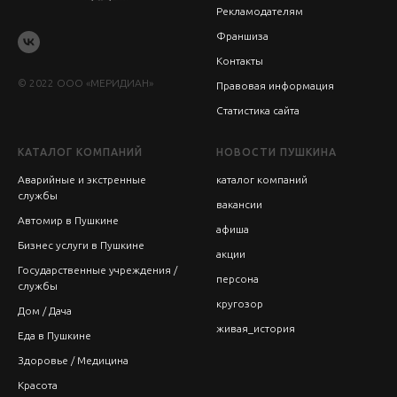
Рекламодателям
Франшиза
Контакты
© 2022 ООО «МЕРИДИАН»
Правовая информация
Статистика сайта
КАТАЛОГ КОМПАНИЙ
НОВОСТИ ПУШКИНА
Аварийные и экстренные
каталог компаний
службы
вакансии
Автомир в Пушкине
афиша
Бизнес услуги в Пушкине
акции
Государственные учреждения /
персона
службы
кругозор
Дом / Дача
живая_история
Еда в Пушкине
Здоровье / Медицина
Красота