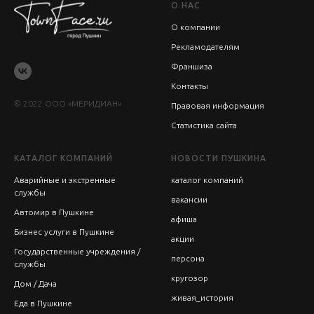
О НАС
О компании
Рекламодателям
Франшиза
Контакты
© 2022 ООО «МЕРИДИАН»
Правовая информация
Статистика сайта
КАТАЛОГ КОМПАНИЙ
НОВОСТИ ПУШКИНА
Аварийные и экстренные
каталог компаний
службы
вакансии
Автомир в Пушкине
афиша
Бизнес услуги в Пушкине
акции
Государственные учреждения /
персона
службы
кругозор
Дом / Дача
живая_история
Еда в Пушкине